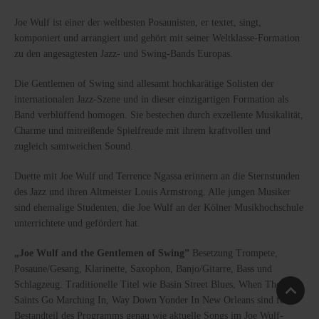
Joe Wulf ist einer der weltbesten Posaunisten, er textet, singt,
komponiert und arrangiert und gehört mit seiner Weltklasse-Formation
zu den angesagtesten Jazz- und Swing-Bands Europas.
Die Gentlemen of Swing sind allesamt hochkarätige Solisten der
internationalen Jazz-Szene und in dieser einzigartigen Formation als
Band verblüffend homogen. Sie bestechen durch exzellente Musikalität,
Charme und mitreißende Spielfreude mit ihrem kraftvollen und
zugleich samtweichen Sound.
Duette mit Joe Wulf und Terrence Ngassa erinnern an die Sternstunden
des Jazz und ihren Altmeister Louis Armstrong. Alle jungen Musiker
sind ehemalige Studenten, die Joe Wulf an der Kölner Musikhochschule
unterrichtete und gefördert hat.
„Joe Wulf and the Gentlemen of Swing”
Besetzung Trompete,
Posaune/Gesang, Klarinette, Saxophon, Banjo/Gitarre, Bass und
Schlagzeug. Traditionelle Titel wie Basin Street Blues, When The
Saints Go Marching In, Way Down Yonder In New Orleans sind fester
Bestandteil des Programms genau wie aktuelle Songs im Joe Wulf-