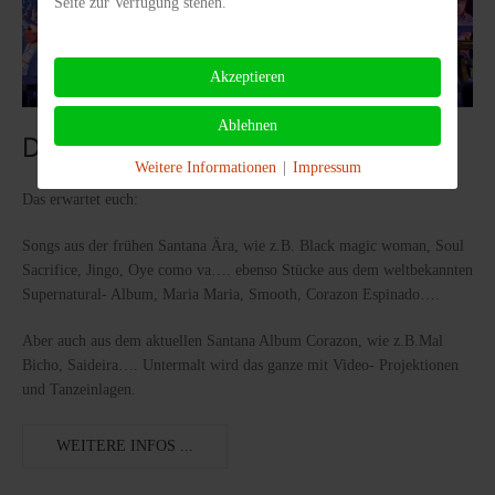
Seite zur Verfügung stehen.
Akzeptieren
Ablehnen
DE CORAZÓN - Santana Band
Weitere Informationen
|
Impressum
Das erwartet euch:
Songs aus der frühen Santana Ära, wie z.B. Black magic woman, Soul
Sacrifice, Jingo, Oye como va…. ebenso Stücke aus dem weltbekannten
Supernatural- Album, Maria Maria, Smooth, Corazon Espinado….
Aber auch aus dem aktuellen Santana Album Corazon, wie z.B.Mal
Bicho, Saideira…. Untermalt wird das ganze mit Video- Projektionen
und Tanzeinlagen.
WEITERE INFOS ...