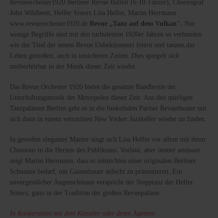
Revueorchester1920 Berliner Revue Ballett (6-10 Tänzer), Choreograf
John Wildbrett, Helfer Sisters Lisa Helfer, Martin Herrmann
www.revueorchester1920.de
Revue „Tanz auf dem Vulkan".
Nur
wenige Begriffe sind mit den turbulenten 1920er Jahren so verbunden
wie der Titel der neuen Revue.Unbekümmert feiern und tanzen,das
Leben genießen, auch in unsicheren Zeiten. Dies spiegelt sich
unüberhörbar in der Musik dieser Zeit wieder.
Das Revue Orchester 1920 bietet die gesamte Bandbreite der
Unterhaltungsmusik der Metropolen dieser Zeit. Aus den quirligen
Tanzpalästen Berlins geht es in die funkelnden Pariser Revuetheater um
sich dann in einem verruchten New Yorker Jazzkeller wieder zu finden.
In gewohnt eleganter Manier singt sich Lisa Helfer vor allem mit ihren
Chansons in die Herzen des Publikums. Vorlaut, aber immer amüsant
zeigt Martin Herrmann, dass es mitnichten einer originalen Berliner
Schnauze bedarf, um Gassenhauer stilecht zu präsentieren. Ein
unvergesslicher Augenschmaus verspricht der Stepptanz der Helfer
Sisters, ganz in der Tradition der großen Revuepaläste.
In Kooperation mit dem Künstler oder deren Agenten