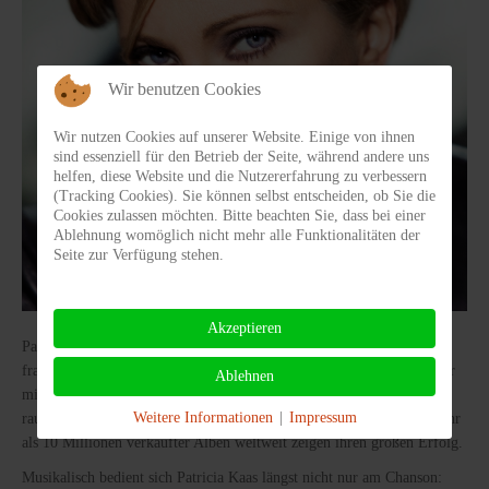
Wir benutzen Cookies
Wir nutzen Cookies auf unserer Website. Einige von ihnen
sind essenziell für den Betrieb der Seite, während andere uns
helfen, diese Website und die Nutzererfahrung zu verbessern
(Tracking Cookies). Sie können selbst entscheiden, ob Sie die
Cookies zulassen möchten. Bitte beachten Sie, dass bei einer
Ablehnung womöglich nicht mehr alle Funktionalitäten der
Seite zur Verfügung stehen.
Akzeptieren
Patricia Kaas gilt heute als eine der erfolgreichsten
französischsprachigen Sängerinnen. Verglichen wird sie immer wieder
Ablehnen
mit den Chanson-Größen Edith Piaf und Celine Dion. Mit ihrer
Weitere Informationen
|
Impressum
rauchigen Stimme füllt sie europaweit mühelos die Konzertsääle. Mehr
als 10 Millionen verkaufter Alben weltweit zeigen ihren großen Erfolg.
Musikalisch bedient sich Patricia Kaas längst nicht nur am Chanson: