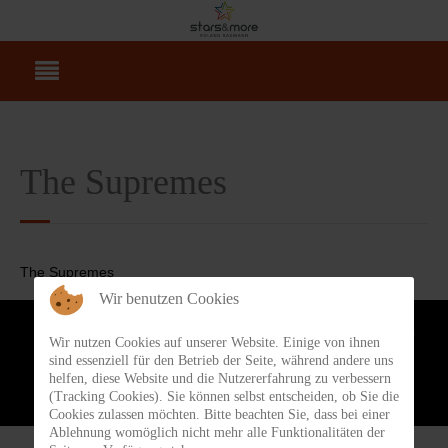
The Supremes
The Supremes
Wir benutzen Cookies
Webdesign & Hosting artSYSTEM-Mediaservice GbR
-
Cremant Online kaufen
Wir nutzen Cookies auf unserer Website. Einige von ihnen
www.cremant-depot.de
-
Luftbildaufnahmen im Saarland www.saarcopter.de
sind essenziell für den Betrieb der Seite, während andere uns
helfen, diese Website und die Nutzererfahrung zu verbessern
(Tracking Cookies). Sie können selbst entscheiden, ob Sie die
Cookies zulassen möchten. Bitte beachten Sie, dass bei einer
Ablehnung womöglich nicht mehr alle Funktionalitäten der