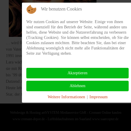
Wir benutzen Cookies
Wir nutzen Cookies auf unserer Website. Einige von ihnen
sind essenziell für den Betrieb der Seite, während andere uns
helfen, diese Website und die Nutzererfahrung zu verbessern
(Tracking Cookies). Sie können selbst entscheiden, ob Sie die
Cookies zulassen möchten. Bitte beachten Sie, dass bei einer
… wird 09.01.70 in Brüssel, Belgien geboren. Das musikalische Talent erbt
Ablehnung womöglich nicht mehr alle Funktionalitäten der
von Vater Pierre Crokaert, der als Gitarrist bei Petula Clark("Downtown") 
Seite zur Verfügung stehen.
1991 investiert er sein ganzes Geld, um die erste CD seiner Tochter produzi
Lara wächst in Sizilien auf und zieht mit 18 Jahren nach Kanada (Quebec)
sie mit Rick Allison ein eigenes Label. Allein in Frankreich verkauft sie
Akzeptieren
bis ’99 über 6 Millionen CDs, singt im Duett mit Johnny Hallyday und kass
Dutzend Auszeichnungen.
Ablehnen
Heute lebt der Pop-
Star, der fließend sechs Sprachen spricht, in Paris und Montreal.
Weitere Informationen
|
Impressum
Webdesign & Hosting artSYSTEM-Mediaservice GbR
-
Cremant Online kaufen
www.cremant-depot.de
-
Luftbildaufnahmen im Saarland www.saarcopter.de