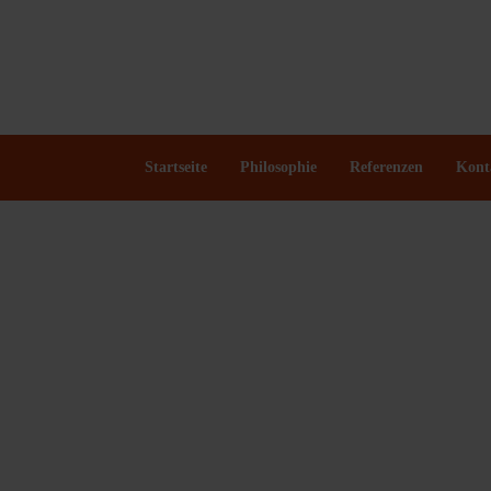
Startseite
Philosophie
Referenzen
Kont
Exclusiv Produktionen
Musical
Coverbands
NDW
Stars International