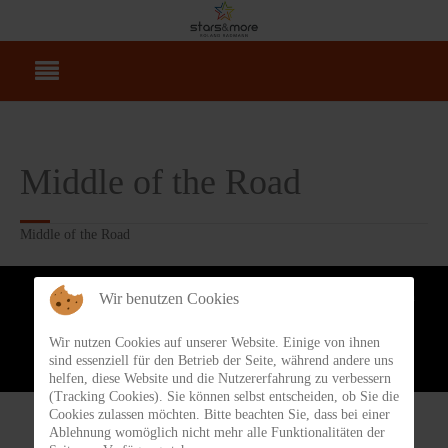
Middle of the Road
Middle of the Road
Webdesign & Hosting artSYSTEM-Mediaservice GbR
-
Cremant Online kaufen
Wir benutzen Cookies
www.cremant-depot.de
-
Luftbildaufnahmen im Saarland www.saarcopter.de
Wir nutzen Cookies auf unserer Website. Einige von ihnen
sind essenziell für den Betrieb der Seite, während andere uns
helfen, diese Website und die Nutzererfahrung zu verbessern
(Tracking Cookies). Sie können selbst entscheiden, ob Sie die
Cookies zulassen möchten. Bitte beachten Sie, dass bei einer
Ablehnung womöglich nicht mehr alle Funktionalitäten der