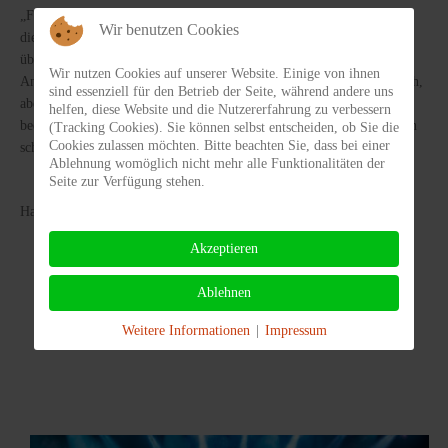
„Für mich sind die Deutschen einfach das beste Publikum. Sie lieben
Wir benutzen Cookies
die Magie und haben großen Spaß daran, sich auf der Bühne
überraschen zu lassen. Ihre Begeisterung schwappt jedes Mal von
Wir nutzen Cookies auf unserer Website. Einige von ihnen
Anfang an zu mir über. Las Vegas ist zwar in jeder Hinsicht gigantisch,
sind essenziell für den Betrieb der Seite, während andere uns
aber nun bald wieder auf Tournee ganz nah bei meinen Fans zu sein,
helfen, diese Website und die Nutzererfahrung zu verbessern
bedeutet mir persönlich sehr viel“ schwärmt der Magier und freut sich
(Tracking Cookies). Sie können selbst entscheiden, ob Sie die
Cookies zulassen möchten. Bitte beachten Sie, dass bei einer
schon auf die Shows in Deutschland.
Ablehnung womöglich nicht mehr alle Funktionalitäten der
Seite zur Verfügung stehen.
Hans Klok verzaubert den Busenstar Pam Anderson
Akzeptieren
Ablehnen
Weitere Informationen
|
Impressum