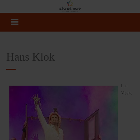
Hans Klok
Las
Vegas,