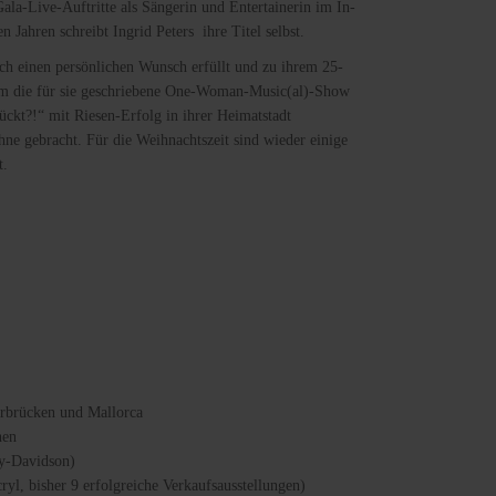
 Gala-Live-Auftritte als Sängerin und Entertainerin im In-
n Jahren schreibt Ingrid Peters ihre Titel selbst.
ich einen persönlichen Wunsch erfüllt und zu ihrem 25-
um die für sie geschriebene One-Woman-Music(al)-Show
rückt?!“ mit Riesen-Erfolg in ihrer Heimatstadt
ne gebracht. Für die Weihnachtszeit sind wieder einige
t.
cken und Mallorca
en
ey-Davidson)
yl, bisher 9 erfolgreiche Verkaufsausstellungen)