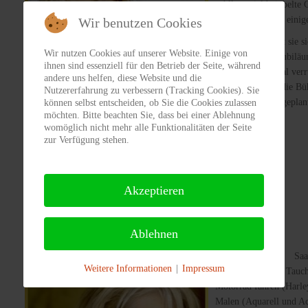
zahllose viel bejubelte
und Ausland. Seit einige
Wir benutzen Cookies
Im April 2002 hat sie s
Wir nutzen Cookies auf unserer Website. Einige von
jährigen Bühnenjubilä
ihnen sind essenziell für den Betrieb der Seite, während
„Bin ich denn total ver
andere uns helfen, diese Website und die
Saarbrücken auf die Büh
Nutzererfahrung zu verbessern (Tracking Cookies). Sie
Kirchenkonzerte geplan
können selbst entscheiden, ob Sie die Cookies zulassen
möchten. Bitte beachten Sie, dass bei einer Ablehnung
womöglich nicht mehr alle Funktionalitäten der Seite
zur Verfügung stehen.
Akzeptieren
Ablehnen
Wohnorte: Saarbrü
Weitere Informationen
|
Impressum
Hobbys: Tauch
Motorrad fahren (Harl
Malen (Aquarell und Acr