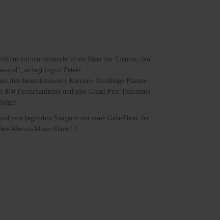
ublikum mit mir eintaucht in ein Meer der Träume, den
lassend", so sagt Ingrid Peters.
ann ihre bemerkenswerte Karriere. Unzählige Platten-
er 800 Fernsehauftritte und eine Grand Prix Teilnahme
önigin.
und eine begnadete Sängerin mit einer Gala-Show der
 "One-Woman-Music-Show" !