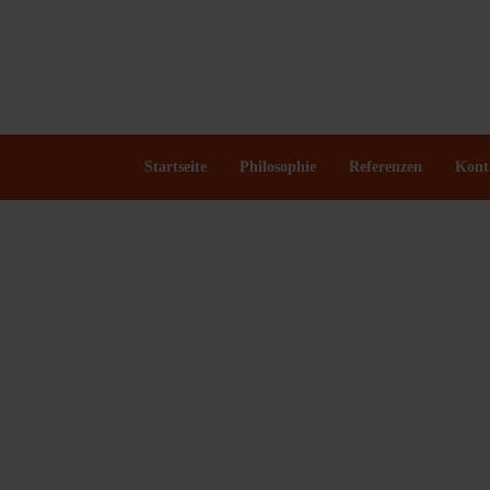
Startseite
Philosophie
Referenzen
Kont
Exclusiv Produktionen
Musical
Coverbands
NDW
Stars International