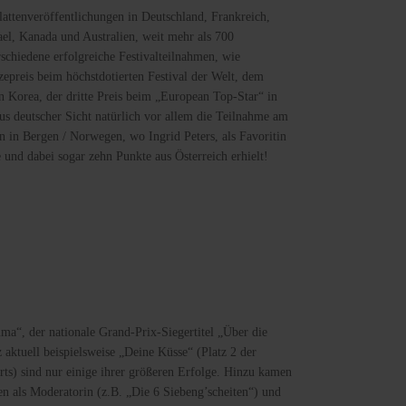
lattenveröffentlichungen in Deutschland, Frankreich,
el, Kanada und Australien, weit mehr als 700
rschiedene erfolgreiche Festivalteilnahmen, wie
zepreis beim höchstdotierten Festival der Welt, dem
n Korea, der dritte Preis beim „European Top-Star“ in
us deutscher Sicht natürlich vor allem die Teilnahme am
 in Bergen / Norwegen, wo Ingrid Peters, als Favoritin
 und dabei sogar zehn Punkte aus Österreich erhielt!
ma“, der nationale Grand-Prix-Siegertitel „Über die
aktuell beispielsweise „Deine Küsse“ (Platz 2 der
rts) sind nur einige ihrer größeren Erfolge. Hinzu kamen
en als Moderatorin (z.B. „Die 6 Siebeng’scheiten“) und