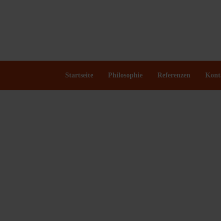
Startseite
Philosophie
Referenzen
Kont
Exclusiv Produktionen
Musical
Coverbands
NDW
Stars International