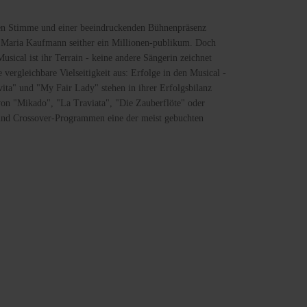
ren Stimme und einer beeindruckenden Bühnenpräsenz
 Maria Kaufmann seither ein Millionen-publikum. Doch
Musical ist ihr Terrain - keine andere Sängerin zeichnet
e vergleichbare Vielseitigkeit aus: Erfolge in den Musical -
vita" und "My Fair Lady" stehen in ihrer Erfolgsbilanz
von "Mikado", "La Traviata", "Die Zauberflöte" oder
 und Crossover-Programmen eine der meist gebuchten