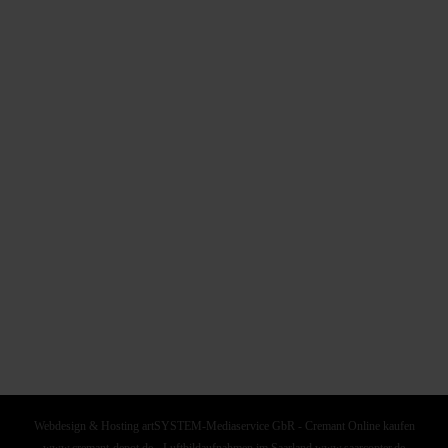
Er ist einer der erfolgreichsten Sänger Frankreichs, der aber
auch auf der
…
Read More
Webdesign & Hosting artSYSTEM-Mediaservice GbR
-
Cremant Online kaufen
www.cremant-depot.de
-
Luftbildaufnahmen im Saarland www.saarcopter.de