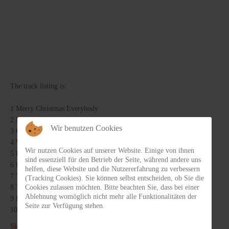
The track listing is:
1 Merry Christmas Everybody
2 Mama We're All Crazee Now
Wir benutzen Cookies
3 Gudbuy T'Jane
4 We'll Bring The House Down
Wir nutzen Cookies auf unserer Website. Einige von ihnen
5 Far Far Away*
sind essenziell für den Betrieb der Seite, während andere uns
6 Everyday
helfen, diese Website und die Nutzererfahrung zu verbessern
7 Take Me Bak 'Ome
(Tracking Cookies). Sie können selbst entscheiden, ob Sie die
8 Thanks For The Memory*
Cookies zulassen möchten. Bitte beachten Sie, dass bei einer
Ablehnung womöglich nicht mehr alle Funktionalitäten der
9 How Does It Feel*
Seite zur Verfügung stehen.
10 Cum On Feel The Noize
Slade
wurde 1966 in Wolverhampton, Grafschaft Stafford, zum