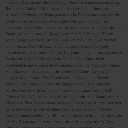
"Fußball, Puppen und Bier" ("Melody Maker") zu interessieren schien.
Ihre derben Amüsier-Riffs hatten die Musiker ohne technischen
Aufwand effektvoll auf Platte gebracht. Die Produktionskosten für die
ersten drei Alben und sechs Hit-Singles betrugen nicht mehr als
zusammen 35000 Mark - soviel wie Alice Cooper zu jener Zeit für eine
Single-Aufnahme ausgab. Als gelegentlicher Drei-Minuten-Extrakt
waren Songs wie Coz I Luv You,
Look Wot You Dun
, Take Me Bak
'Ome, Mama Weer All Crazy Now und Merry Xmas Everybody
unterhaltsam, frisch und frech. Auf LPs jedoch "beginnt ihre Kreativität
Löcher zu zeigen" ("Melody Maker"). Die Slade-Show blieb
vornehmlich eine europäische Attraktion, da sich der Hauptexportmarkt
Amerika einem so prononciert britischen Goodtime-Rock nicht
aufgeschlossen zeigte. "Das Problem ist", erkannte der "Melody
Maker", "daß Slade eine Band für Singles bleibt." Die immerhin
wurden von US-Kritikern gelobt: "Spektakulär guter Rock'n'Roll"
("Stereo Review"). Als Anfang der achtziger Jahre die Dampfhammer-
Musik eine Renaissance erlebte, kam auch das launige Kumpel-Quartett
der Slade wieder in den Bierdunstkreis der Szene-Clubs. "Modern,
muskulös und metallisch" ("Billboard") schepperte ihr von Deep Purple
bis Van Halen abgekupfertes "Arbeitslosen-Klamaukgetöse" ("New